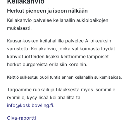
Keilakahvio
Herkut pieneen ja isoon nälkään
Keilakahvio palvelee keilahallin aukioloaikojen
mukaisesti.
Kuusankosken keilahallilla palvelee A-oikeuksin
varustettu Keilakahvio, jonka valikoimasta löydät
kahviotuotteiden lisäksi keittiömme lämpöiset
herkut burgereista erilaisiin koreihin.
Keittiö sulkeutuu puoli tuntia ennen keilahallin sulkemisaikaa.
Tarjoamme ruokailuja tilauksesta myös isommille
ryhmille, kysy lisää keilahallilta tai
info@koskibowling.fi
.
Oiva-raportti