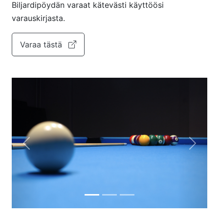
Biljardipöydän varaat kätevästi käyttöösi
varauskirjasta.
Varaa tästä
Previous
Next