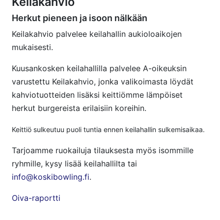
Keilakahvio
Herkut pieneen ja isoon nälkään
Keilakahvio palvelee keilahallin aukioloaikojen
mukaisesti.
Kuusankosken keilahallilla palvelee A-oikeuksin
varustettu Keilakahvio, jonka valikoimasta löydät
kahviotuotteiden lisäksi keittiömme lämpöiset
herkut burgereista erilaisiin koreihin.
Keittiö sulkeutuu puoli tuntia ennen keilahallin sulkemisaikaa.
Tarjoamme ruokailuja tilauksesta myös isommille
ryhmille, kysy lisää keilahallilta tai
info@koskibowling.fi
.
Oiva-raportti