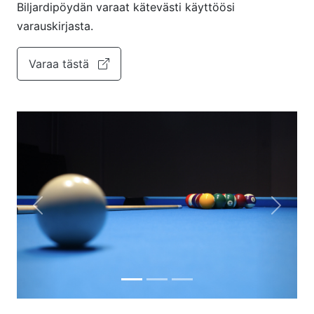
Biljardipöydän varaat kätevästi käyttöösi
varauskirjasta.
Varaa tästä
Previous
Next