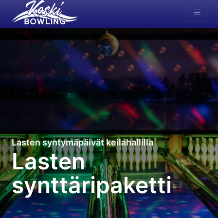
Lasten syntymäpäivät keilahallilla
Lasten
synttäripaketti